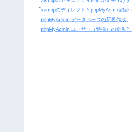
「
xamppのセキュリティ画面が文字化けす
「
xamppのディレクトとphpMyAdmin認証
「
phpMyAdmin データベースの新規作成
」
「
phpMyAdmin ユーザー（特権）の新規