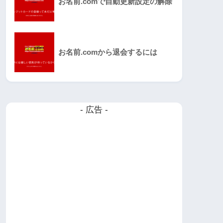
お名前.comで自動更新設定の解除
お名前.comから退会するには
- 広告 -