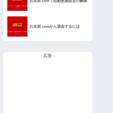
お名前.comで自動更新設定の解除
お名前.comから退会するには
- 広告 -