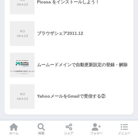
Picasa をインストールしよう！
ブラウザシェア2011.12
ムームードメインで自動更新設定の登録・解除
YahooメールをGmailで受信する②
Link
ホーム
検索
シェア
フォロー
メニュー