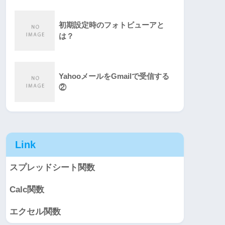
初期設定時のフォトビューアと
は？
YahooメールをGmailで受信する
②
Link
スプレッドシート関数
Calc関数
エクセル関数