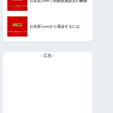
お名前.comで自動更新設定の解除
お名前.comから退会するには
- 広告 -