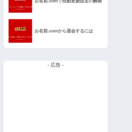
お名前.comで自動更新設定の解除
お名前.comから退会するには
- 広告 -